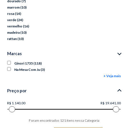
dourado
(7)
marrom
(10)
rosa
(14)
verde
(24)
vermelho
(16)
madeira
(10)
rattan
(10)
Marcas
Ginori 1735
(118)
Na Mesa Com Ju
(3)
+ Veja mais
Preço por
Foram encontrados
121
itens nessa Categoria