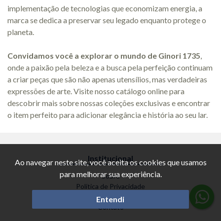
implementação de tecnologias que economizam energia, a
marca se dedica a preservar seu legado enquanto protege o
planeta.
Convidamos você a explorar o mundo de Ginori 1735
,
onde a paixão pela beleza e a busca pela perfeição continuam
a criar peças que são não apenas utensílios, mas verdadeiras
expressões de arte. Visite nosso catálogo online para
descobrir mais sobre nossas coleções exclusivas e encontrar
o item perfeito para adicionar elegância e história ao seu lar.
Institucional
Ao navegar neste site, você aceita os cookies que usamos
para melhorar sua experiência.
Sobre
Política de Privacidade
Trocas e Devoluções
Entendi
Contato