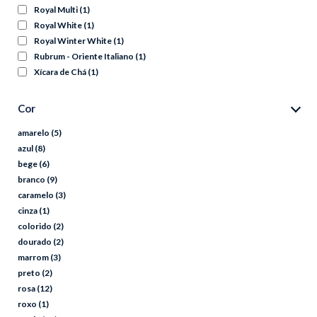
Royal Multi
(1)
Royal White
(1)
Royal Winter White
(1)
Rubrum - Oriente Italiano
(1)
Xícara de Chá
(1)
Cor
amarelo
(5)
azul
(8)
bege
(6)
branco
(9)
caramelo
(3)
cinza
(1)
colorido
(2)
dourado
(2)
marrom
(3)
preto
(2)
rosa
(12)
roxo
(1)