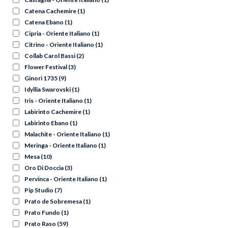
Catena Cachemire
(1)
Catena Ebano
(1)
Cipria - Oriente Italiano
(1)
Citrino - Oriente Italiano
(1)
Collab Carol Bassi
(2)
Flower Festival
(3)
Ginori 1735
(9)
Idyllia Swarovski
(1)
Iris - Oriente Italiano
(1)
Labirinto Cachemire
(1)
Labirinto Ebano
(1)
Malachite - Oriente Italiano
(1)
Meringa - Oriente Italiano
(1)
Mesa
(10)
Oro Di Doccia
(3)
Pervinca - Oriente Italiano
(1)
Pip Studio
(7)
Prato de Sobremesa
(1)
Prato Fundo
(1)
Prato Raso
(59)