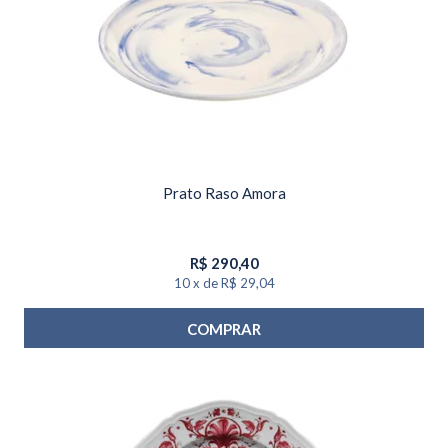
Prato Raso Amora
R$
290,40
10
x
de
R$ 29,04
COMPRAR