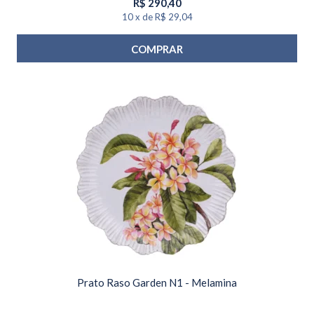
R$
290,40
10
x
de
R$ 29,04
COMPRAR
Prato Raso Garden N1 - Melamina