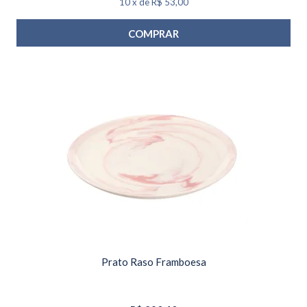
10
x
de
R$ 53,00
COMPRAR
Prato Raso Framboesa