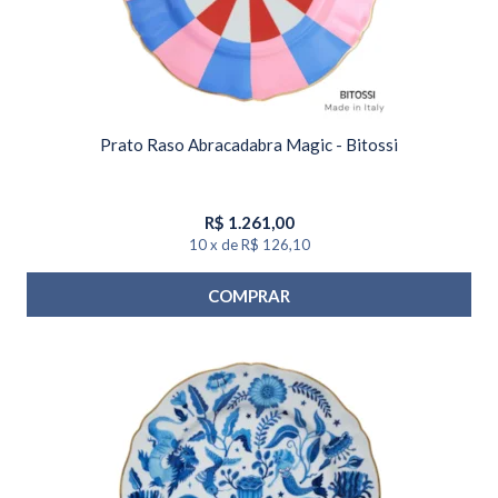
Prato Raso Abracadabra Magic - Bitossi
R$
1.261,00
10
x
de
R$ 126,10
COMPRAR