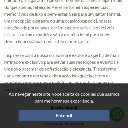
cuidado para garantir que seus momentos à mesa sejam mais
do que apenas refeições – eles se tornem experiências
memoráveis de luxo e bem-estar. Seja para um jantar formal,
uma recepção elegante ou uma ocasião especial, nossas
coleções de porcelanas, cerâmicas, pratarias, inoxidáveis,
cristais, rattan e madeira são a escolha ideal para quem
deseja impressionar com estilo e bom gosto.
Inspire-se com a nossa curadoria e explore o que há de mais
refinado e exclusivo para elevar suas recepções e eventos a
um novo patamar de sofisticação e elegância. Transforme
cada encontro em uma celebração inesquecível com os
produtos de mesa posta mais luxuosos e sofisticados do
mercado.
Ao navegar neste site, você aceita os cookies que usamos
para melhorar sua experiência.
Institucional
Entendi
Sobre
Política de Privacidade