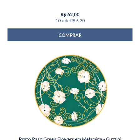
R$
62,00
10
x
de
R$ 6,20
COMPRAR
Prato Raso Green Flowers em Melamina - Guzzini