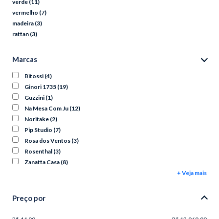
verde
(11)
vermelho
(7)
madeira
(3)
rattan
(3)
Marcas
Bitossi
(4)
Ginori 1735
(19)
Guzzini
(1)
Na Mesa Com Ju
(12)
Noritake
(2)
Pip Studio
(7)
Rosa dos Ventos
(3)
Rosenthal
(3)
Zanatta Casa
(8)
+ Veja mais
Preço por