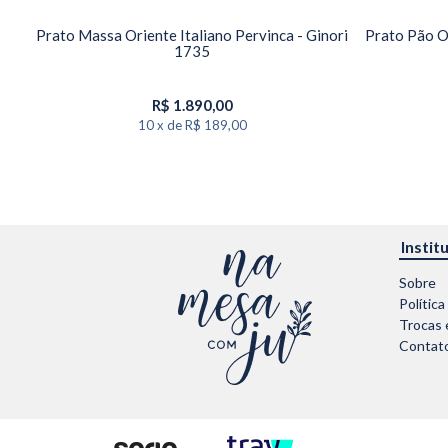
nori
Prato Massa Oriente Italiano Pervinca - Ginori
Prato Pão Or
1735
R$
1.890,00
10
x
de
R$ 189,00
Instit
Sobre
Política
Trocas 
Contat