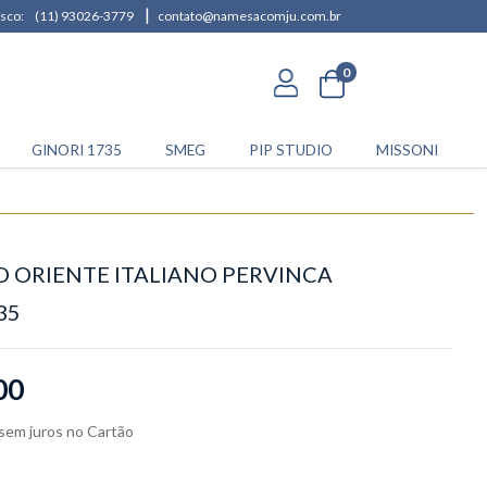
|
sco:
(11) 93026-3779
contato@namesacomju.com.br
0
GINORI 1735
SMEG
PIP STUDIO
MISSONI
O ORIENTE ITALIANO PERVINCA
35
00
sem juros
no
Cartão