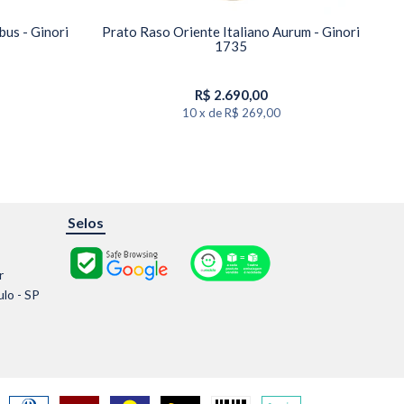
bus - Ginori
Prato Raso Oriente Italiano Aurum - Ginori
Pr
1735
R$
2.690,00
10
x
de
R$ 269,00
Selos
r
ulo - SP