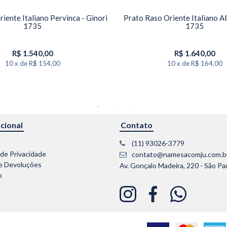
iente Italiano Pervinca - Ginori
Prato Raso Oriente Italiano Al
1735
1735
R$
1.540,00
R$
1.640,00
10
x
de
R$ 154,00
10
x
de
R$ 164,00
ucional
Contato
(11) 93026-3779
 de Privacidade
contato@namesacomju.com.b
e Devoluções
Av. Gonçalo Madeira, 220 - São Pa
o