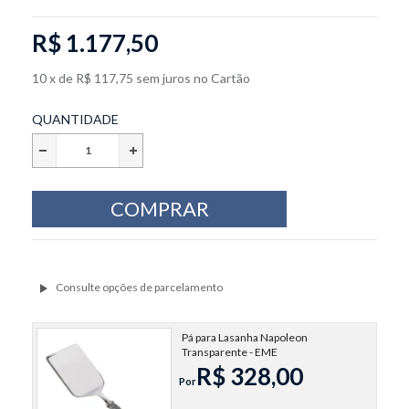
R$ 1.177,50
10
x
de
R$ 117,75
sem juros
no
Cartão
QUANTIDADE
Pá para Lasanha Napoleon
Transparente - EME
R$ 328,00