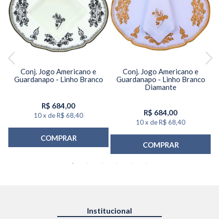
-
Conj. Jogo Americano e
Conj. Jogo Americano e
Guardanapo - Linho Branco
Guardanapo - Linho Branco
G
Diamante
R$
684,00
R$
684,00
10
x
de
R$ 68,40
10
x
de
R$ 68,40
COMPRAR
COMPRAR
Institucional