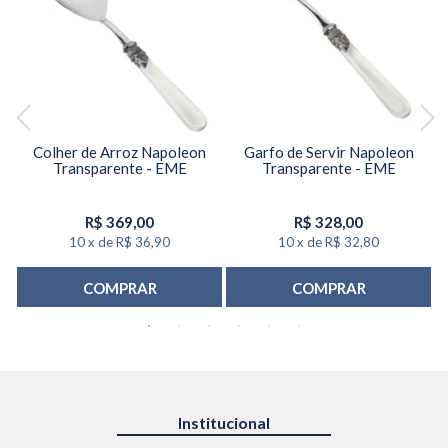
 -
Colher de Arroz Napoleon
Garfo de Servir Napoleon
Transparente - EME
Transparente - EME
R$
369,00
R$
328,00
10
x
de
R$ 36,90
10
x
de
R$ 32,80
COMPRAR
COMPRAR
Institucional