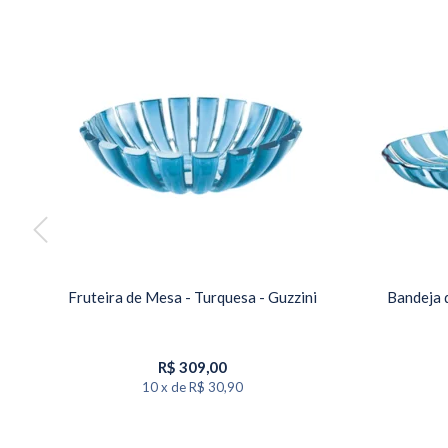
mire
Fruteira de Mesa - Turquesa - Guzzini
Bandeja d
R$
309,00
10
x
de
R$ 30,90