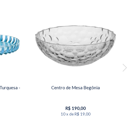
Turquesa -
Centro de Mesa Begônia
Ce
R$
190,00
10
x
de
R$ 19,00