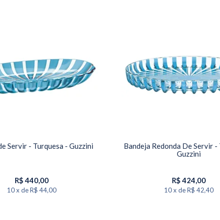
e Servir - Turquesa - Guzzini
Bandeja Redonda De Servir - 
Guzzini
R$
440,00
R$
424,00
10
x
de
R$ 44,00
10
x
de
R$ 42,40