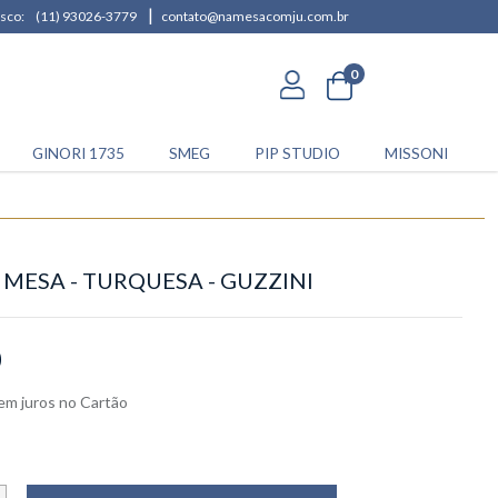
|
sco:
(11) 93026-3779
contato@namesacomju.com.br
0
GINORI 1735
SMEG
PIP STUDIO
MISSONI
MESA - TURQUESA - GUZZINI
0
em juros
no
Cartão