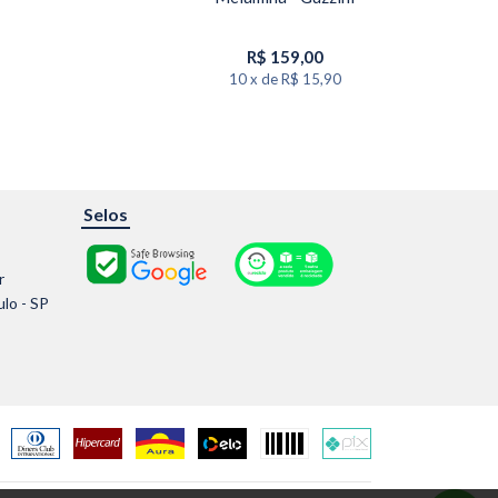
R$
159,00
10
x
de
R$ 15,90
Selos
r
ulo - SP