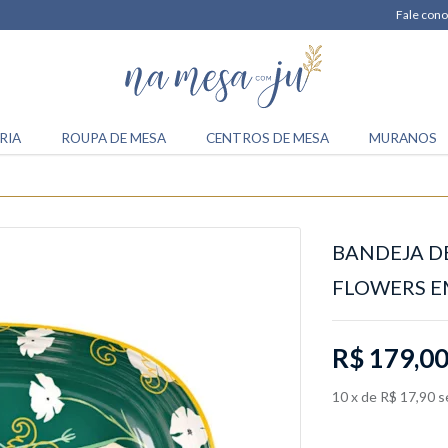
Fale cono
RIA
ROUPA DE MESA
CENTROS DE MESA
MURANOS
BANDEJA D
FLOWERS E
R$ 179,0
10
x
de
R$ 17,90
s