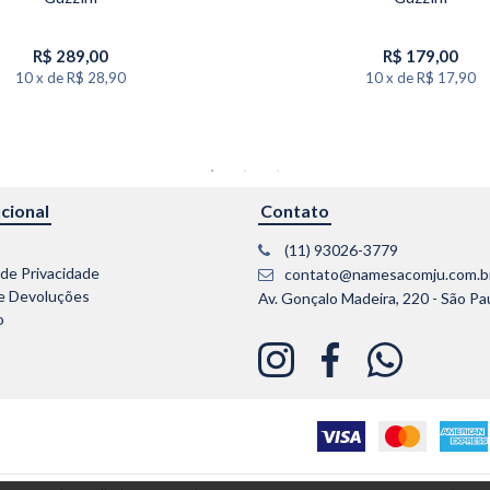
R$
289,00
R$
179,00
10
x
de
R$ 28,90
10
x
de
R$ 17,90
ucional
Contato
(11) 93026-3779
 de Privacidade
contato@namesacomju.com.b
e Devoluções
Av. Gonçalo Madeira, 220 - São Pa
o