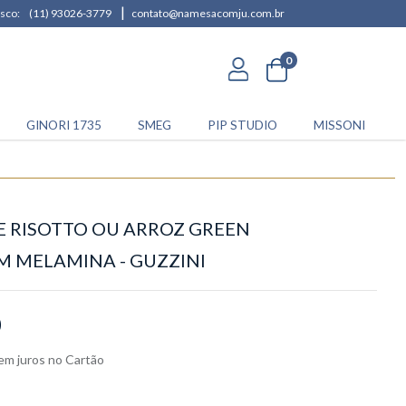
|
sco:
(11) 93026-3779
contato@namesacomju.com.br
0
GINORI 1735
SMEG
PIP STUDIO
MISSONI
E RISOTTO OU ARROZ GREEN
M MELAMINA - GUZZINI
0
em juros
no
Cartão