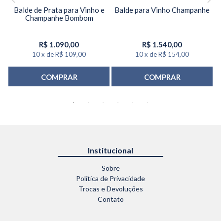
x
Balde de Prata para Vinho e
Balde para Vinho Champanhe
Champanhe Bombom
R$
1.090,00
R$
1.540,00
10
x
de
R$ 109,00
10
x
de
R$ 154,00
COMPRAR
COMPRAR
Institucional
Sobre
Política de Privacidade
Trocas e Devoluções
Contato