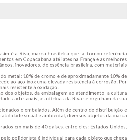
sim é a Riva, marca brasileira que se tornou referência
amentos em Copacabana até iates na França e as melhores
neos, inovadores, de essência brasileira, com materiais
ção do metal: 18% de cromo e de aproximadamente 10% de
ede ao aço inox uma elevada resistência à corrosão. Por
ais resistente à oxidação.
ão dos objetos, da embalagem ao atendimento: a cultura
dades artesanais, as oficinas da Riva se orgulham da sua
ccionados e embalados. Além de centro de distribuição e
nsabilidade social e ambiental, diversos objetos da marca
ados em mais de 40 países, entre eles: Estados Unidos,
o pelo polidorista é individual para cada objeto que chega