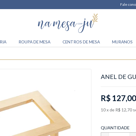
Fale cono
RIA
ROUPA DE MESA
CENTROS DE MESA
MURANOS
ANEL DE G
R$ 127,0
10
x
de
R$ 12,70
s
QUANTIDADE