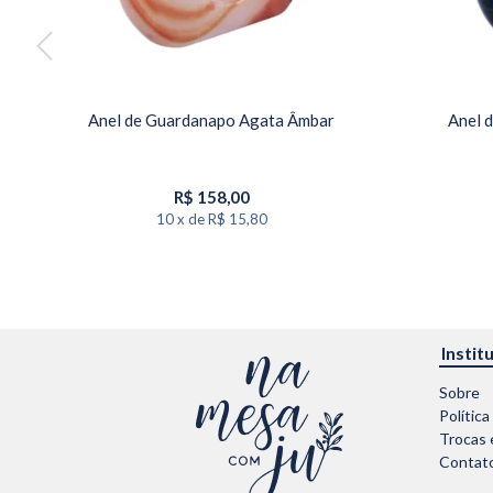
Anel de Guardanapo Agata Âmbar
Anel 
R$
158,00
10
x
de
R$ 15,80
Instit
Sobre
Política
Trocas 
Contat