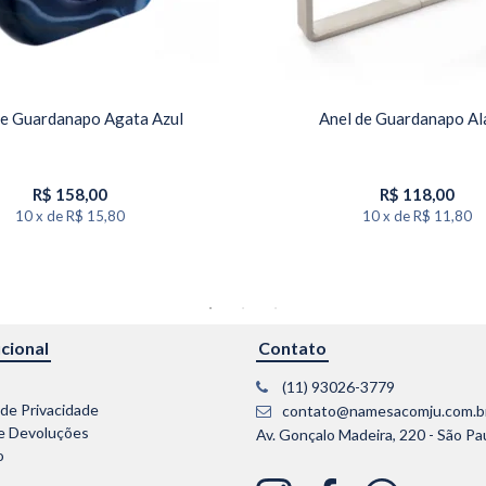
de Guardanapo Agata Azul
Anel de Guardanapo Al
R$
158,00
R$
118,00
10
x
de
R$ 15,80
10
x
de
R$ 11,80
ucional
Contato
(11) 93026-3779
 de Privacidade
contato@namesacomju.com.b
e Devoluções
Av. Gonçalo Madeira, 220 - São Pa
o