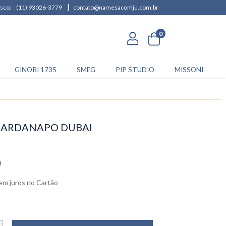
|
sco:
(11) 93026-3779
contato@namesacomju.com.br
0
GINORI 1735
SMEG
PIP STUDIO
MISSONI
UARDANAPO DUBAI
0
em juros
no
Cartão