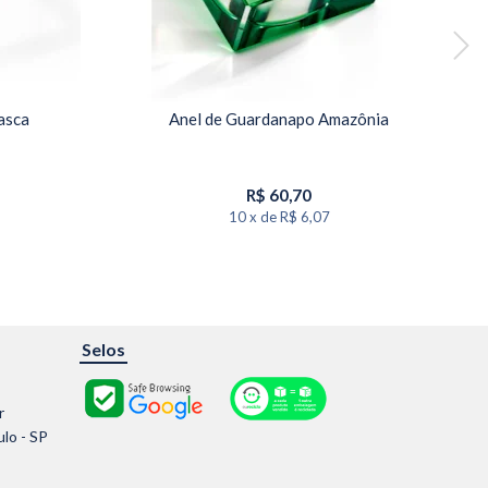
asca
Anel de Guardanapo Amazônia
R$
60,70
10
x
de
R$ 6,07
Selos
r
ulo - SP