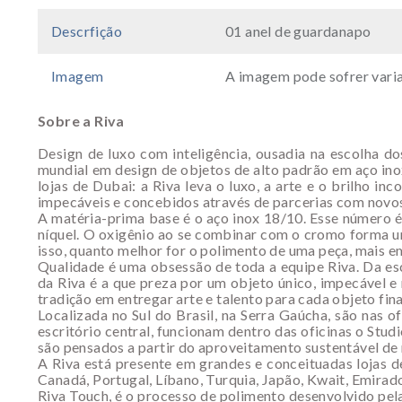
Descrfição
01 anel de guardanapo
Imagem
A imagem pode sofrer varia
Sobre a Riva
Design de luxo com inteligência, ousadia na escolha do
mundial em design de objetos de alto padrão em aço ino
lojas de Dubai: a Riva leva o luxo, a arte e o brilho 
impecáveis e concebidos através de parcerias com novos
A matéria-prima base é o aço inox 18/10. Esse número 
níquel. O oxigênio ao se combinar com o cromo forma um
isso, quanto melhor for o polimento de uma peça, mais e
Qualidade é uma obsessão de toda a equipe Riva. Da es
da Riva é a que preza por um objeto único, impecável e 
tradição em entregar arte e talento para cada objeto fina
Localizada no Sul do Brasil, na Serra Gaúcha, são nas 
escritório central, funcionam dentro das oficinas o Stud
são pensados a partir do aproveitamento sustentável de 
A Riva está presente em grandes e conceituadas lojas 
Canadá, Portugal, Líbano, Turquia, Japão, Kwait, Emirad
Riva Touch, é o processo de polimento desenvolvido pela R