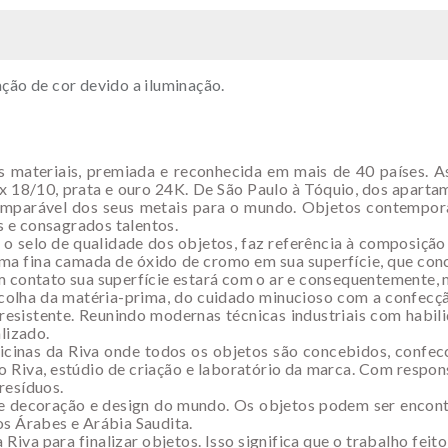
ção de cor devido a iluminação.
s materiais, premiada e reconhecida em mais de 40 países. As
x 18/10, prata e ouro 24K. De São Paulo à Tóquio, dos apart
incomparável dos seus metais para o mundo. Objetos contemporâ
 e consagrados talentos.
é o selo de qualidade dos objetos, faz referência à composi
a fina camada de óxido de cromo em sua superfície, que conc
m contato sua superfície estará com o ar e consequentemente, m
colha da matéria-prima, do cuidado minucioso com a confecç
resistente. Reunindo modernas técnicas industriais com habili
lizado.
oficinas da Riva onde todos os objetos são concebidos, confe
io Riva, estúdio de criação e laboratório da marca. Com respo
resíduos.
de decoração e design do mundo. Os objetos podem ser encontr
os Árabes e Arábia Saudita.
iva para finalizar objetos. Isso significa que o trabalho feit