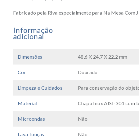
Fabricado pela Riva especialmente para Na Mesa Com J
Informação
adicional
Dimensões
48,6 X 24,7 X 22,2 mm
Cor
Dourado
Limpeza e Cuidados
Para conservação do objeto
Material
Chapa Inox AISI-304 com b
Microondas
Não
Lava-louças
Não